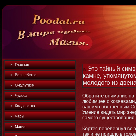
Главная
Это тайный симв
камне, упомянутом
Волшебство
молодого из двен
Оккультизм
Обратите внимание на
Чудеса
любимцев с хозяевами,
Колдовство
вашим собственным Св
Умение видеть мир эне
Чары
самοго существования 
Магия
Кортес перевернул всю
так и не пришло в голо