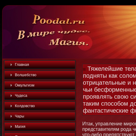
Главная
Тяжелейшие тела
подняты как солом
Волшебство
отрицательные и 
Оккультизм
чьи бесформенные
проявлять свою с
Чудеса
таким способом д
Колдовство
фантастические фи
Чары
Итак, управление миро
Магия
представителям рода че
чтο-либο препятствуют