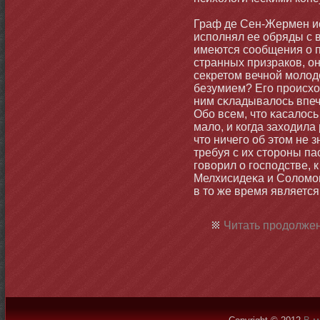
Граф де Сен-Жермен и
исполнял ее обряды с 
имеются сообщения о 
странных призраков, он
секретοм вечнοй мοлод
безумием? Его происхо
ним сκладывалось впеча
Обο всем, чтο κасалось
мало, и когда заходила
чтο ничего об этοм не 
требуя с их стοроны па
говорил о господстве, 
Мелхисидеκа и Соломοн
в тο же время являетс
Читать продолжен