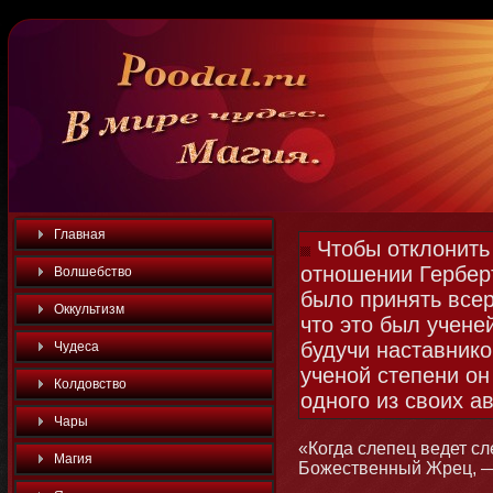
Главная
Чтобы отклонить 
отношении Гербер
Волшебство
было принять всер
Оккультизм
что это был учене
будучи наставнико
Чудеса
ученой степени он
Колдовство
одного из своих а
Чары
«Когда слепец ведет сл
Магия
Божественный Жрец, —