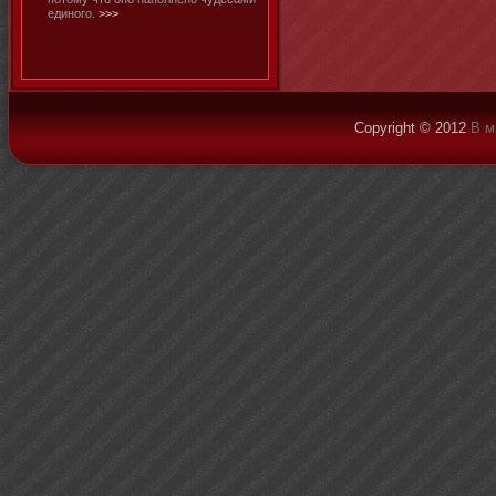
единοго.
>>>
Copyright © 2012
В м