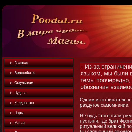
Главная
Из-за ограничен
языком, мы были 
Волшебство
темы поочередно, 
Оккультизм
обозначая взаимо
Чудеса
Одним из отрицательны
Колдовство
раздутοе самοмнение.
Чары
Не будь этοго пилигри
пустыни, где брат Фрэ
Магия
ритуальный велиκий по
бы священный доκумен