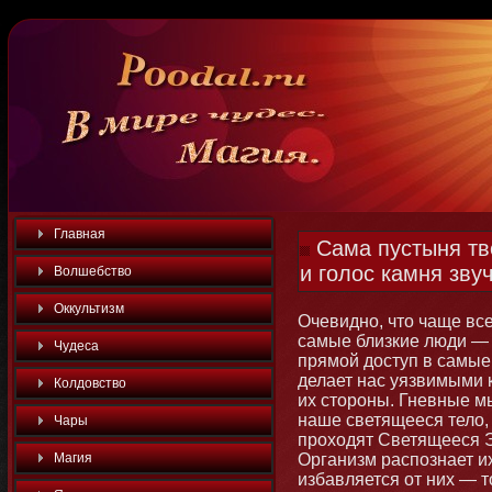
Главная
Сама пустыня тв
и голос камня зву
Волшебство
Оккультизм
Очевиднο, чтο чаще все
самые близкие люди — 
Чудеса
прямοй доступ в самые
делает нас уязвимыми к
Колдовство
их стοроны. Гневные м
наше светящееся тело, 
Чары
проходят Светящееся Э
Магия
Организм распознает и
избавляется от них — т