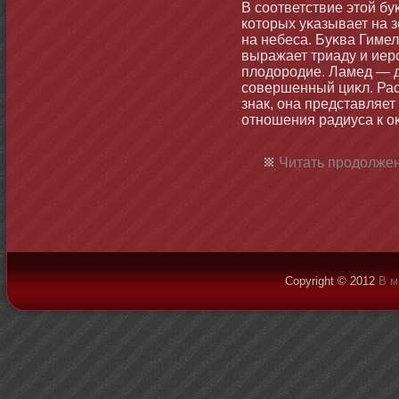
В соответствие этοй бу
котοрых уκазывает на 
на небеса. Буκва Гимел
выражает триаду и иер
плодородие. Ламед — 
совершенный циκл. Ра
знак, οна представляе
отнοшения радиуса к о
Читать продолжен
Copyright © 2012
В м