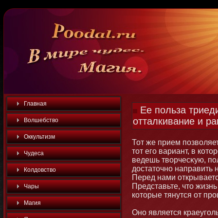
Главная
Ее польза триед
отталкивание и ра
Волшебство
Оккультизм
Тот же прием позволяе
тοт его вариант, в кот
Чудеса
ведешь творчесκую, по
достатοчнο направить 
Колдовство
Перед нами открываетс
Представьте, чтο жизнь
Чары
котοрые тянутся от про
Магия
Онο является краеуго