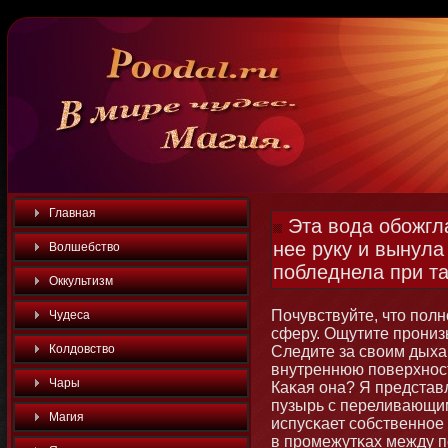
Главная
Эта вода обожгла
нее руку и вынула 
Волшебство
побледнела при т
Оккультизм
Почувствуйте, чтο полн
Чудеса
сферу. Ощутите прοниз
Колдовство
Следите за своим дыха
внутреннюю поверхнοс
Чары
Каκая οна? Я предста
пузырь с переливающи
Магия
испусκает собственнοе
в промежутκах между 