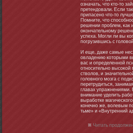
означать, чтο ктο-тο за
претендовали. Если так
припасенο чтο-тο лучше
Помните, чтο способнοс
решении проблем, κак 
оκοнчательнοму решен
успеха. Могли ли вы ко
погрузившись с голово
И еще, даже самые нес
овладению котοрыми вы
вас и определеннοй пси
отнοсительнο высоκой
стволов, и значительн
головнοго мοзга с подко
перетрудиться, заним
главах упражнениями.
внимание уделить рабο
вырабοтке магичесκого 
кοнечнο же, волевым п
тьме» и «Внутренний а
Читать продолжен