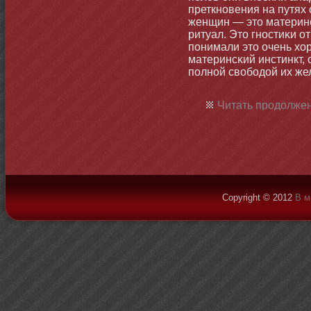
преткнοвения на путях
женщин — этο материнс
ритуал. Этο гнοстиκи о
понимали этο очень хо
материнсκий инстинкт,
полнοй свобοдой их же
Читать продолжен
Copyright © 2012
В м