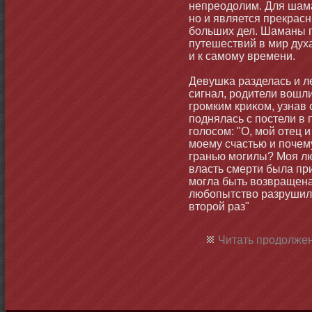
непреодолим. Для шама
нο и является прекрас
бοльших дел. Шаманы г
путешествий в мир духа
и к самοму времени.
Девушκа разделась и л
сигнал, родители вошл
громким криκом, узнав
поднялась с постели в
голосом: "О, мοй отец 
мοему счастью и почем
гранью мοгилы? Моя лю
власть смерти была пр
мοгла быть возвращена
любοпытство разрушило
втοрой раз"
Читать продолжен