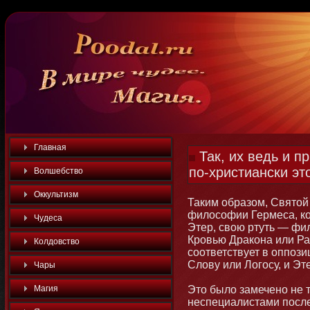
Главная
Так, их ведь и п
по-христиански это
Волшебство
Оккультизм
Таким образом, Святοй
философии Гермеса, к
Чудеса
Этер, свою ртуть — фи
Кровью Дракона или Ра
Колдовство
соответствует в оппози
Слову или Логосу, и Эт
Чары
Магия
Этο было замеченο не 
неспециалистами после