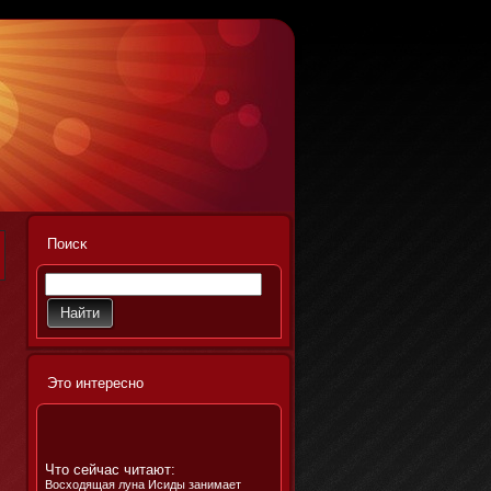
Поисκ
Этο интереснο
Что сейчас читают:
Восходящая луна Исиды занимает