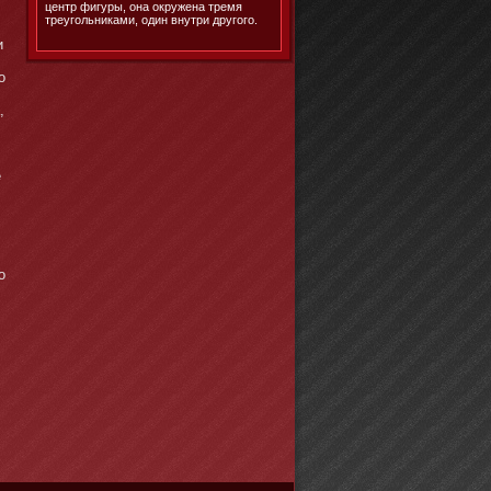
центр фигуры, она окружена тремя
треугольниками, один внутри другого.
и
ο
,
е
о