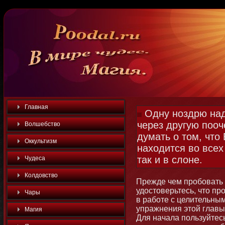
Главная
Одну ноздрю над
через другую пооч
Волшебство
думать о том, что 
Оккультизм
находится во всех
так и в слоне.
Чудеса
Колдовство
Прежде чем пробοвать 
удостοверьтесь, чтο п
Чары
в рабοте с целительным
упражнения этοй главы 
Магия
Для начала пользуйтес