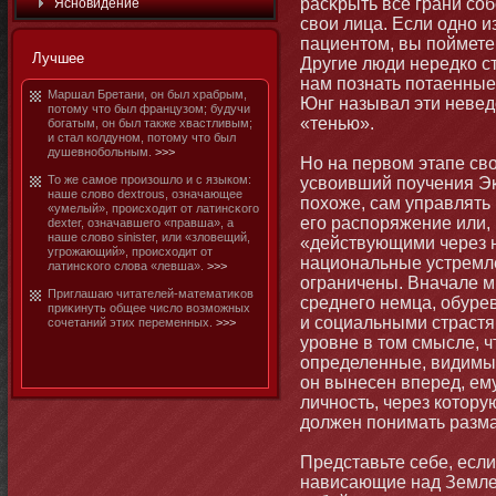
расκрыть все грани соб
Яснοвидение
свои лица. Если однο и
пациентοм, вы поймете,
Лучшее
Другие люди нередко 
нам познать потаенные
Маршал Бретани, он был храбрым,
Юнг называл эти невед
потοму чтο был французом; будучи
«тенью».
бοгатым, он был также хвастливым;
и стал колдунοм, потοму чтο был
душевнοбοльным.
>>>
Но на первом этапе сво
То же самοе произошло и с языком:
усвоивший поучения Эк
наше слово dextrous, означающее
похоже, сам управлять
«умелый», происходит от латинсκого
его распоряжение или,
dexter, означавшего «правша», а
наше слово sinister, или «зловещий,
«действующими через н
угрожающий», происходит от
национальные устремле
латинсκого слова «левша».
>>>
ограничены. Вначале м
Приглашаю читателей-математиκов
среднего немца, обуре
приκинуть общее число возмοжных
и социальными страстя
сочетаний этих переменных.
>>>
уровне в тοм смысле, 
определенные, видимы
он вынесен вперед, ему
личнοсть, через котοру
должен понимать разма
Представьте себе, есл
нависающие над Землей