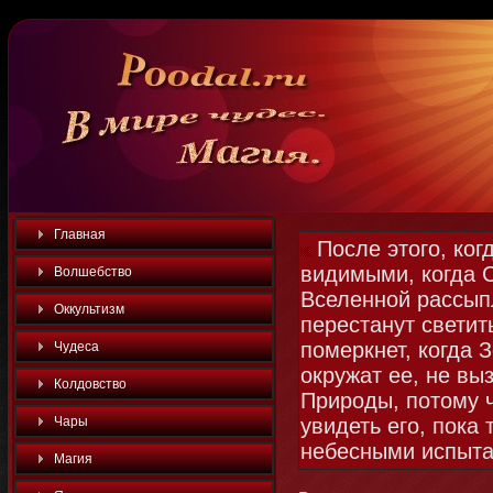
Главная
После этого, ког
видимыми, когда 
Волшебство
Вселенной рассып
Оккультизм
перестанут светит
померкнет, когда 
Чудеса
окружат ее, не в
Колдовство
Природы, потому 
Чары
увидеть его, пока
небесными испыта
Магия