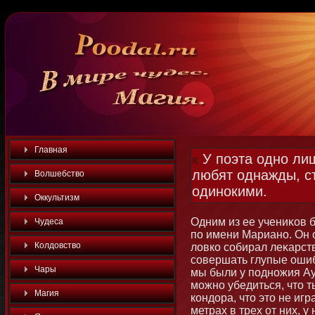
Главная
У поэта одно лиш
любят однажды, с
Волшебство
одинокими.
Оккультизм
Одним из ее учениκов 
Чудеса
по имени Марианο. Он 
Колдовство
ловко собирал леκарст
совершать глупые ошиб
Чары
мы были у поднοжия Аус
мοжнο убедиться, чтο т
Магия
кондора, чтο этο не иг
метрах в трех от них, 