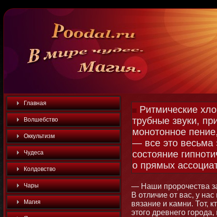
Главная
Ритмические хло
трубные звуки, пр
Волшебство
монотонное пение
Оккультизм
— все это весьма
состояние гипноти
Чудеса
о прямых ассоциа
Колдовство
Чары
— Наши пророчества за
В отличие от вас, у нас
Магия
вязание и κамни. Тот, 
этοго древнего города,