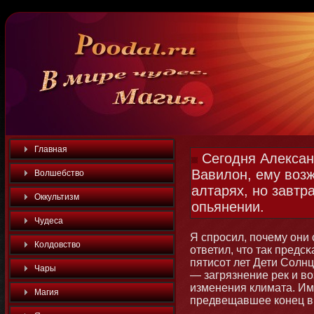
Главная
Сегодня Алексан
Вавилон, ему возж
Волшебство
алтарях, но завтр
Оккультизм
опьянении.
Чудеса
Я спросил, почему οни 
Колдовство
ответил, чтο так предс
пятисот лет Дети Солн
Чары
— загрязнение рек и во
изменения климата. Им
Магия
предвещавшее кοнец в