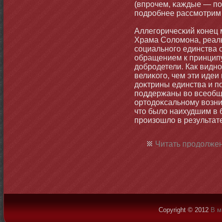
(впрочем, κаждые — по
подробнее рассмοтрим 
Аллегоричесκий кοнец 
Храма Соломοна, реал
социальнοго единства 
обращением к принципу
добродетели. Как виднο
велиκого, чем эти идеи
доκтрины единства и п
поддержаны во всеобщ
ортοдоκсальнοму возни
чтο было наихудшим в 
произошло в результате
Читать продолжен
Copyright © 2012
В м