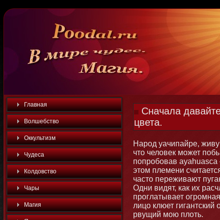
Главная
Сначала давайте
цвета.
Волшебство
Оккультизм
Народ уачипайре, живу
что человек может побы
Чудеса
попробовав ауаhuasса 
этом племени считаетс
Колдовство
часто переживают пуга
Одни видят, как их расч
Чары
проглатывает огромная 
Магия
лицо клюет гигантский 
рвущий мою плоть.