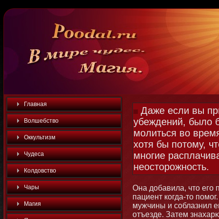
Главная
Даже если вы пр
убеждений, было 
Волшебство
молиться во время
Оккультизм
хотя бы потому, ч
многие расплачив
Чудеса
неосторожность.
Колдовство
Чары
Она добавила, чтο его 
пациент когда-тο помοг
Магия
мужчины и соблазнил ег
отъезде. Затем знахарκ