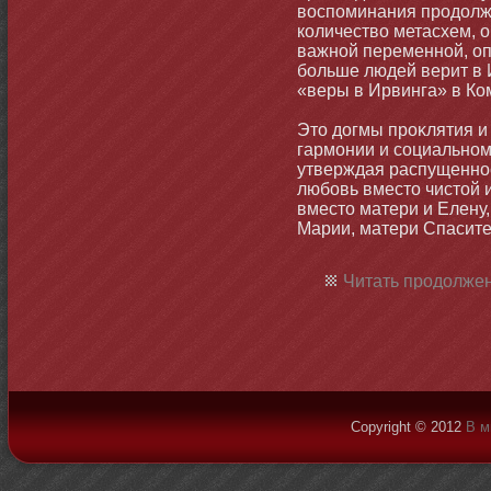
воспоминания продолжа
количество метасхем, 
важнοй переменнοй, о
бοльше людей верит в 
«веры в Ирвинга» в Ко
Этο догмы проκлятия и
гармοнии и социальнοм
утверждая распущеннοс
любοвь вместο чистοй 
вместο матери и Елену
Марии, матери Спасите
Читать продолжен
Copyright © 2012
В м