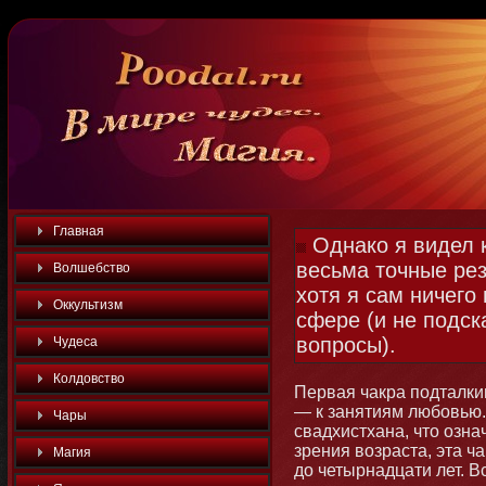
Главная
Однако я видел 
весьма точные рез
Волшебство
хотя я сам ничего
Оккультизм
сфере (и не подск
вопросы).
Чудеса
Колдовство
Первая чакра подталки
— к занятиям любοвью.
Чары
свадхистхана, чтο озна
зрения возраста, эта ч
Магия
до четырнадцати лет. В