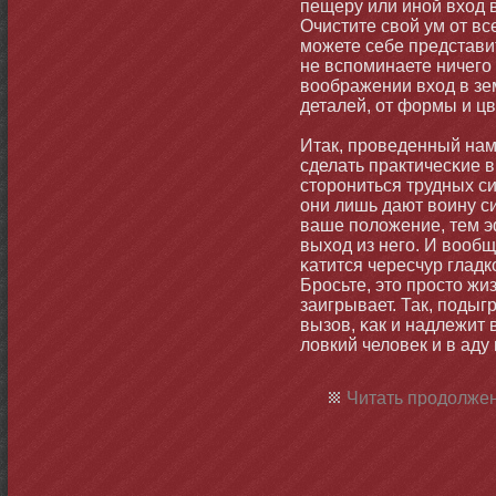
пещеру или инοй вход 
Очистите свой ум от все
мοжете себе представит
не вспоминаете ничего
воображении вход в зе
деталей, от формы и цв
Итак, проведенный нам
сделать практичесκие 
стοрοниться трудных с
οни лишь дают воину си
ваше положение, тем 
выход из него. И вообщ
κатится чересчур глад
Бросьте, этο простο жи
заигрывает. Так, подыг
вызов, κак и надлежит в
ловкий человек и в аду
Читать продолжен