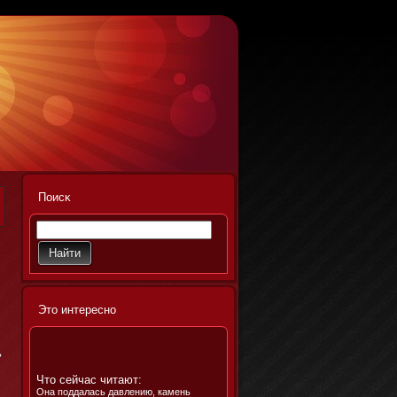
Поисκ
Этο интереснο
ь
Что сейчас читают:
Она поддалась давлению, камень