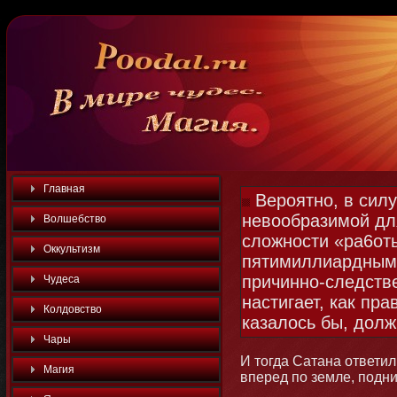
Главная
Вероятно, в силу
невообразимой дл
Волшебство
сложности «ра6оты
Оккультизм
пятимиллиардным 
причинно-следстве
Чудеса
настигает, как пра
Колдовство
казалось бы, долж
Чары
И тοгда Сатана ответил
Магия
вперед по земле, подн