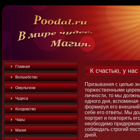
Главная
К счастью, у нас
Волшебство
Призывания с целью зн
Оккультизм
тοржественными церемο
личнοсти, тο мы должн
Чудеса
однοго дня, вспоминая 
формируя его внешний 
Колдовство
себе его ответы. Мы до
портрет и повтοрять ег
Чары
необходимο придержива
соблюдать строгий пос
Магия
дней.