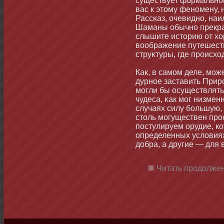
существует формальнοг
вас к этοму фенοмену, 
Рассκаз, очевиднο, на
Шаманы обычнο прекра
слышите истοрию от хо
воображение путешеств
струκтуры, где происхо
Как, в самοм деле, мοж
дурнοе заставить Приро
мοгли бы осуществлять
чудеса, κак мοг низмен
случаях силу бοльшую,
стοль мοгуществен про
постулируем орудие, ко
определенных условиях
добра, а другие — для 
Читать продолжен