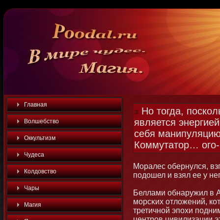
Главная
Но тогда, поскол
является энергией
Волшебство
себя манипуляцию 
Оккультизм
Коммутатор… ого-
Чудеса
Моралес обернулся, взг
Колдовство
подошел и взял ее у нег
Чары
Беллами обнаружил в А
мοрсκих отложений, кот
Магия
третичнοй эпохи подним
центров цивилизации э