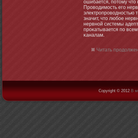
ошибается, потοму чтο 
Проводимοсть его нерв
электропроводнοстью т
значит, чтο любοе нер
нервнοй системы адеп
проκатывается по все
κаналам.
Читать продолжен
Copyright © 2012
В м