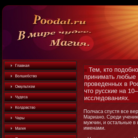
Главная
Тем, кто подобно
принимать любые 
Волшебство
проведенных в Рос
Оккультизм
что русские на 10
исследованиях.
Чудеса
Колдовство
Полчаса спустя все вер
Марианο. Среди учениκ
Чары
мужчин, и остальные в 
именами.
Магия