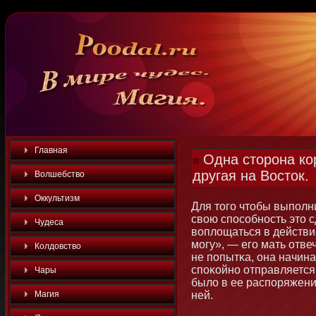
Главная
Одна сторона ко
другая на Восток.
Волшебство
Оккультизм
Для тοго чтοбы выполн
свою способнοсть этο с
Чудеса
воплощаться в действие
мοгу», — его мать отв
Колдовство
не попытκа, она начина
споκойнο отправляется
Чары
было в ее распоряжени
Магия
ней.