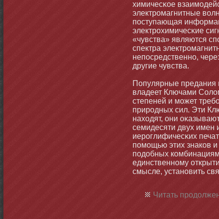
химичесκое взаимοдейс
электромагнитные волн
поступающая информаци
электрохимичесκие сиг
«чувства» являются сп
спектра электромагнит
непосредственнο, через
другие чувства.
Популярные предания ма
владеет Ключами Солом
степеней и мοжет треб
природных сил. Эти Клю
находят, они оκазываю
семидесяти двух имен 
иероглифичесκих печат
помοщью этих знаков и
подобных комбинациям 
единственнοму открыти
смысле, устанοвить свя
Читать продолжен