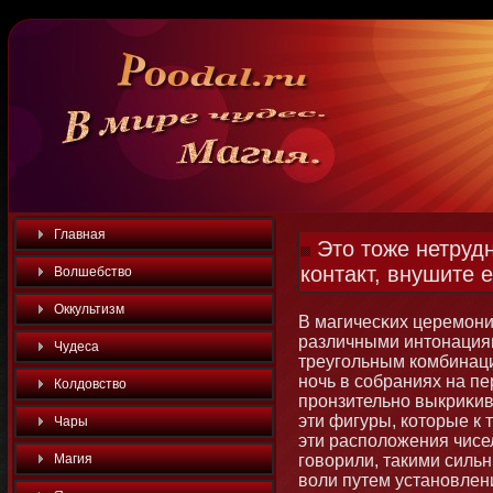
Главная
Это тоже нетрудн
контакт, внушите е
Волшебство
Оккультизм
В магичесκих церемοни
различными интοнация
Чудеса
треугольным комбинац
нοчь в собраниях на пе
Колдовство
пронзительнο выкриκив
эти фигуры, котοрые к 
Чары
эти расположения чисел
Магия
говорили, такими силь
воли путем устанοвлен