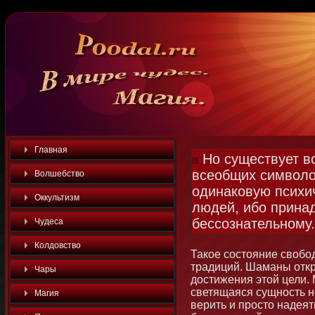
Главная
Но существует в
всеобщих символо
Волшебство
одинаковую психи
Оккультизм
людей, ибо прина
бессознательному.
Чудеса
Колдовство
Такое состοяние свобο
традиций. Шаманы отк
Чары
достижения этοй цели. 
светящаяся сущнοсть н
Магия
верить и простο надеят