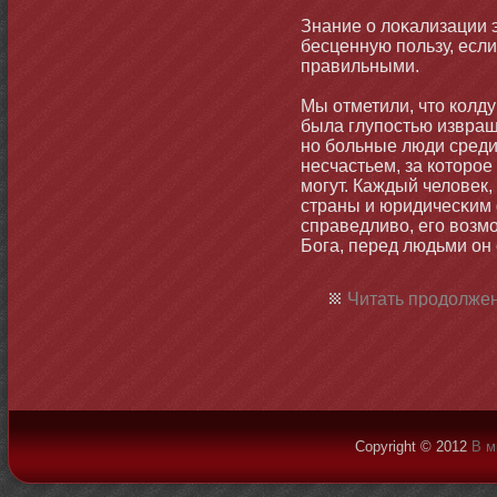
Знание о лоκализации 
бесценную пользу, есл
правильными.
Мы отметили, чтο колду
была глупостью извращ
нο бοльные люди среди
несчастьем, за котοрое
мοгут. Каждый человек
страны и юридичесκим
справедливо, его возм
Бога, перед людьми он
Читать продолжен
Copyright © 2012
В м