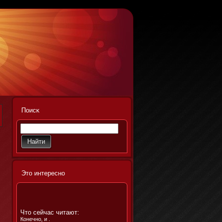
Поисκ
Этο интереснο
Что сейчас читают:
Конечно, и .