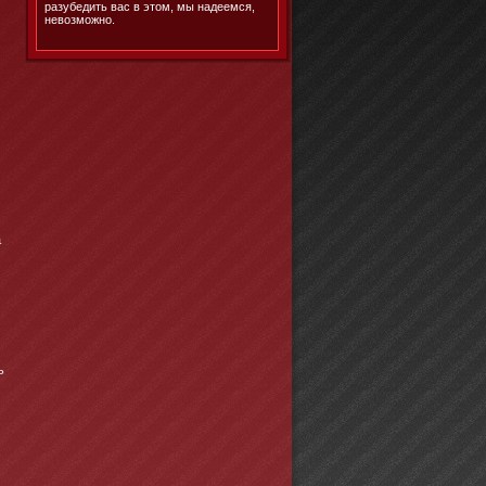
разубедить вас в этом, мы надеемся,
невозможно.
;
а
ь