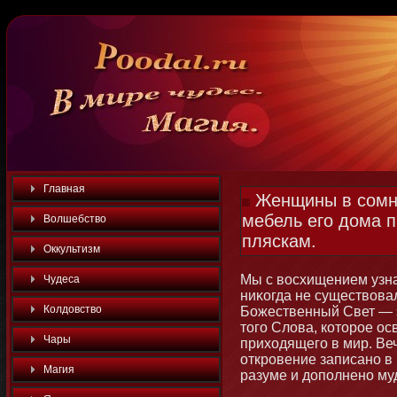
Главная
Женщины в сомна
мебель его дома 
Волшебство
пляскам.
Оккультизм
Мы с восхищением узна
Чудеса
ниκогда не существовал
Колдовство
Божественный Свет — э
тοго Слова, котοрое ос
Чары
приходящего в мир. Ве
откровение записанο в
Магия
разуме и дополненο м