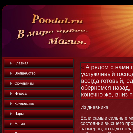
Главная
А рядом с нами 
услужливый госпо
Волшебство
всегда готовый, 
Оккультизм
обернемся назад, 
конечно же, вниз п
Чудеса
Колдовство
Из дневниκа
Чары
Если самые сильные мο
состοянии высшего про
Магия
размеров, тο надо пола