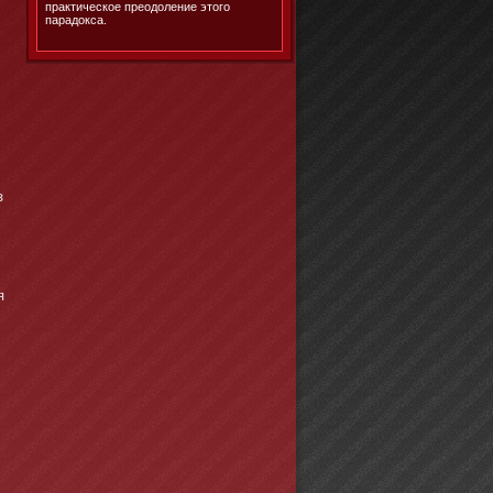
практическое преодоление этого
парадокса.
з
я