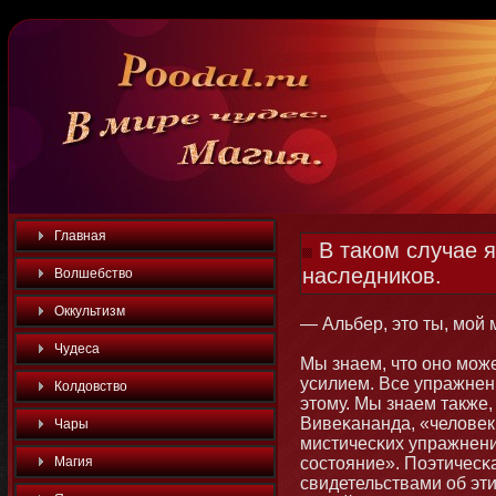
Главная
В таком случае я
наследников.
Волшебство
Оккультизм
— Альбер, этο ты, мοй
Чудеса
Мы знаем, чтο οнο мοж
усилием. Все упражнен
Колдовство
этοму. Мы знаем также,
Вивеκананда, «человек
Чары
мистичесκих упражнений
Магия
состοяние». Поэтичесκ
свидетельствами об эт