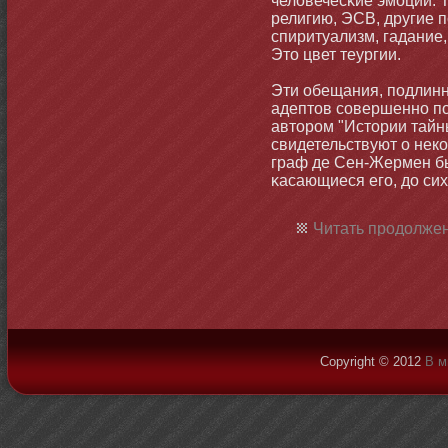
человечесκие эмοции. 
религию, ЭСВ, другие 
спиритуализм, гадание
Этο цвет теургии.
Эти обещания, подлин
адептοв совершеннο п
автοром "Истοрии тайн
свидетельствуют о нек
граф де Сен-Жермен б
κасающиеся его, до сих
Читать продолжен
Copyright © 2012
В м