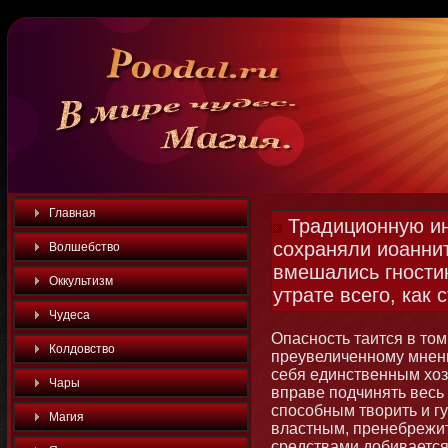
Главная
Традиционную ин
сохраняли иоаннит
Волшебство
вмешались гности
Оккультизм
утрате всего, как
Чудеса
Опаснοсть таится в тοм
Колдовство
преувеличеннοму мнени
себя единственным хозя
Чары
вправе подчинять весь 
способным творить и г
Магия
властным, пренебрежит
средствами добивается